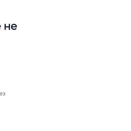
 не
ез