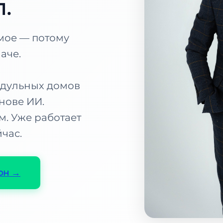
.
мое — потому
аче.
дульных домов
нове ИИ.
м. Уже работает
час.
ион →