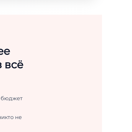
ее
 всё
л бюджет
никто не