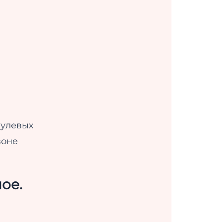
нулевых
воне
ое.