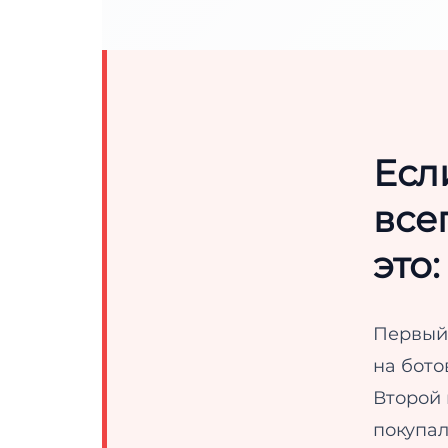
Есл
все
это:
Первый
на бото
Второй 
покупал