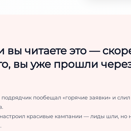
и вы читаете это — скор
го, вы уже прошли через
 подрядчик пообещал «горячие заявки» и сли
в.
настроил красивые кампании — лиды шли, но 
.