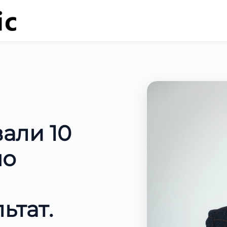
али 10
по
ьтат.