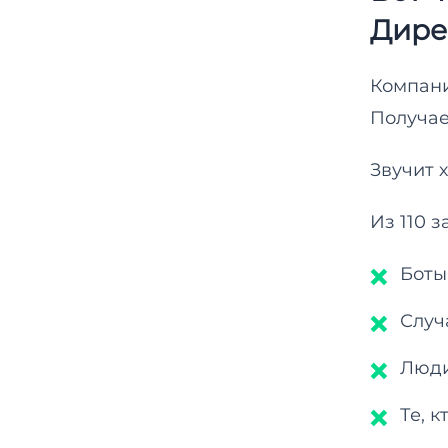
Дире
Компани
Получа
Звучит 
Из 110 
Боты
Случ
Люди
Те, 