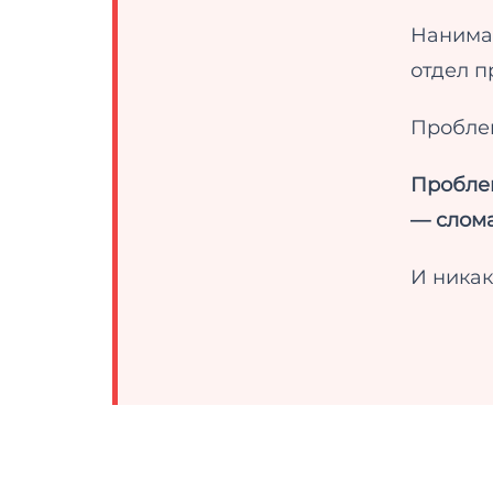
Нанима
отдел п
Проблем
Проблем
— слома
И никак