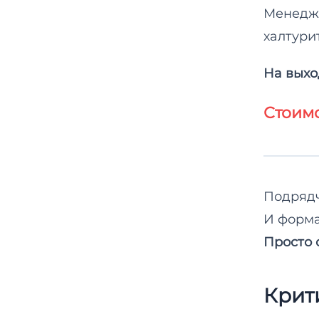
Менедже
халтурит
На выхо
Стоимо
Подрядч
И форма
Просто 
Крит