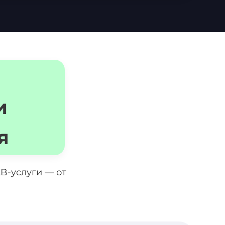
и
я
B-услуги — от