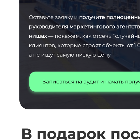
Оставьте заявку и
получите полноценны
руководителя маркетингового агентств
нишах
— покажем, как отсечь “случайны
клиентов, которые строят объекты от 1
а не ищут самую низкую цену
Записаться на аудит и начать полу
В подарок пос