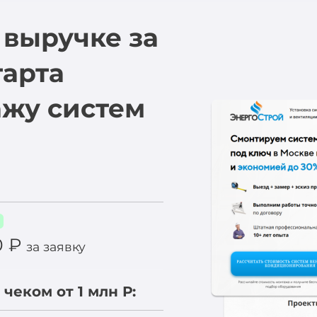
к выручке за
тарта
ажу систем
0 ₽
за заявку
чеком от 1 млн Р: