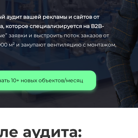
й аудит вашей рекламы и сайтов от
а, которое специализируется на B2B-
е” заявки и выстроить поток заказов от
 000 м² и закупают вентиляцию с монтажом,
чать 10+ новых объектов/месяц
ле аудита: