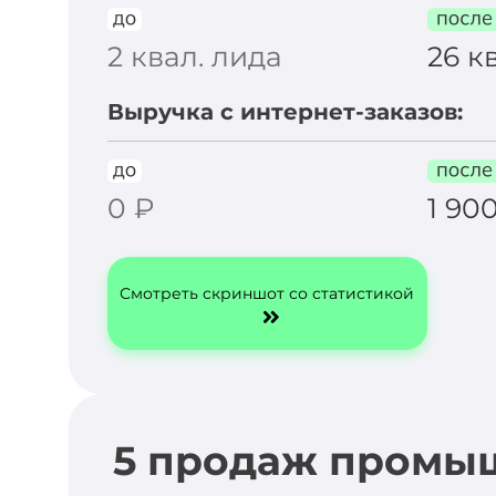
2 квал. лида
26 к
Выручка с интернет-заказов:
0 ₽
1 90
Смотреть скриншот со статистикой
5 продаж промы