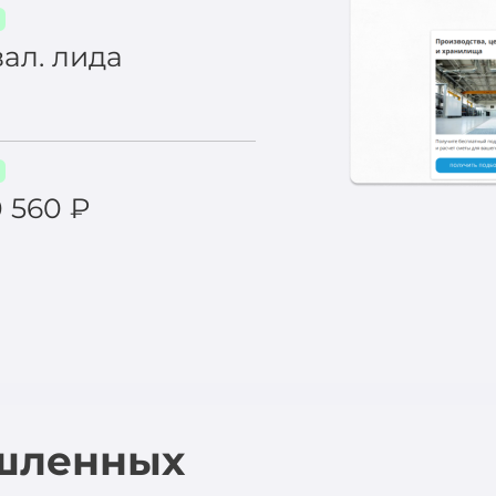
вал. лида
0 560 ₽
шленных