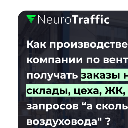
Как производств
компании по вен
получать
заказы н
склады, цеха, ЖК,
запросов “а сколь
воздуховода" ?