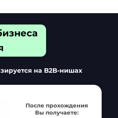
бизнеса
я
изируется на B2B-нишах
Вопрос 2 из 3
После прохождения
Вы получаете:
Сколько нужно дополнительн