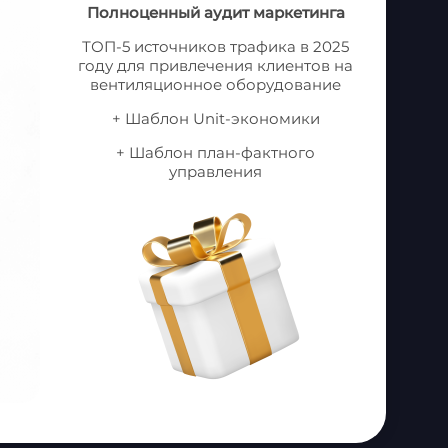
Полноценный аудит маркетинга
рекламы?
ТОП-5 источников трафика в 2025
году для привлечения клиентов на
10 - 20 в месяц
вентиляционное оборудование
20 - 30 в месяц
+ Шаблон Unit-экономики
30 - 50 в месяц
+ Шаблон план-фактного
более 50 в месяц
управления
Далее